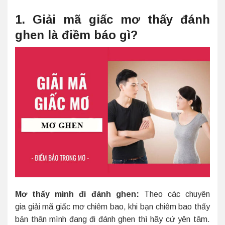
1. Giải mã giấc mơ thấy đánh
ghen là điềm báo gì?
Mơ thấy mình đi đánh ghen:
Theo các chuyên
gia giải mã giấc mơ chiêm bao, khi bạn chiêm bao thấy
bản thân mình đang đi đánh ghen thì hãy cứ yên tâm.