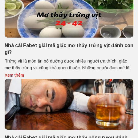
Nhà cái Fabet giải mã giấc mơ thấy trứng vịt đánh con
gì?
Trứng vịt là món ăn bổ dưỡng được nhiều người ưa thích, giấc
mơ thấy trứng vịt cũng khá quen thuộc. Những người đam mê lô
đề thắc mắc rằng không biết mơ thấy trứng vịt đánh con gì sẽ dễ
Xem thêm
trúng nhất và giấc mơ này có mang đến điềm báo gì trong tương
[…]
Nhà cái Fabet giải mã giấc mơ thấy uống rượu đánh