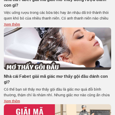
con gì?
Việc uống rượu trong các bữa tiệc hay ăn nhậu đã trở thành thói
quen khó bỏ của nhiều thanh niên. Có anh thanh niên nào chiều
vừa ngồi uống rượu tối về đã ngủ mơ thấy uống rượu không nhỉ?
Xem thêm
Các bác mê lô đề chắc chắn sẽ thắc mắc mơ thấy uống rượu […]
Nhà cái Fabet giải mã giác mơ thấy gội đầu đánh con
gì?
Có thể bạn sẽ thấy mơ thấy gội đầu là giấc mơ quá đỗi bình
thường, thậm chí là nhảm nhí. Nhưng giấc mơ nào cũng ẩn chứa
một bí ẩn gì đó và mang tới cho bạn may mắn khi chơi lô đề
Xem thêm
online. Cùng nhà cái Fabet giải mã xem mơ thấy gội […]