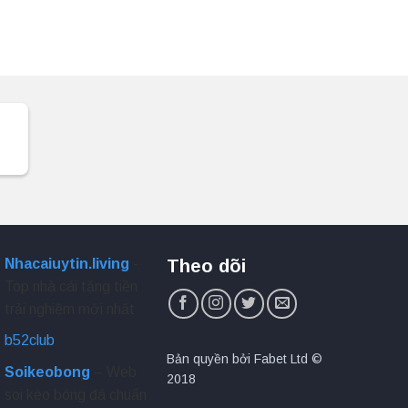
Nhacaiuytin.living
-
Theo dõi
Top nhà cái tặng tiền
trải nghiệm mới nhất
b52club
Bản quyền bởi Fabet Ltd ©
Soikeobong
– Web
2018
soi kèo bóng đá chuẩn