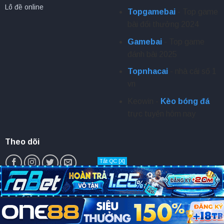
Lô đề online
Topgamebai
- Top game
bài đổi thưởng 2024
Gamebai
- Top game
đánh bài 2025
Topnhacai
- nhà cái số 1
vn
Keowin -
Kèo bóng đá
trực tuyến hôm nay
Theo dõi
Tắt QC [X]
Bản quyền bởi Fabet Ltd ©
2018