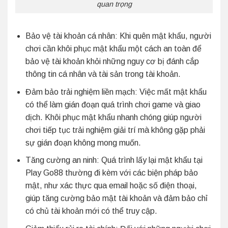
quan trọng
Bảo vệ tài khoản cá nhân: Khi quên mật khẩu, người
chơi cần khôi phục mật khẩu một cách an toàn để
bảo vệ tài khoản khỏi những nguy cơ bị đánh cắp
thông tin cá nhân và tài sản trong tài khoản.
Đảm bảo trải nghiệm liền mạch: Việc mất mật khẩu
có thể làm gián đoạn quá trình chơi game và giao
dịch. Khôi phục mật khẩu nhanh chóng giúp người
chơi tiếp tục trải nghiệm giải trí mà không gặp phải
sự gián đoạn không mong muốn.
Tăng cường an ninh: Quá trình lấy lại mật khẩu tại
Play Go88 thường đi kèm với các biện pháp bảo
mật, như xác thực qua email hoặc số điện thoại,
giúp tăng cường bảo mật tài khoản và đảm bảo chỉ
có chủ tài khoản mới có thể truy cập.