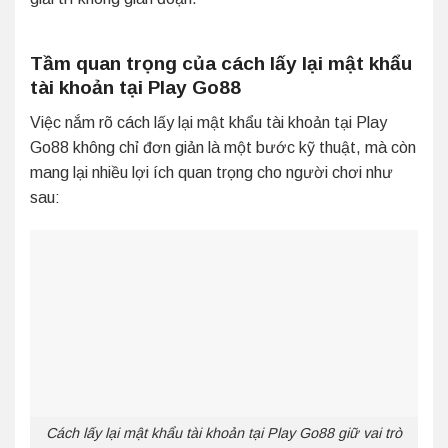
Tầm quan trọng của cách lấy lại mật khẩu
tài khoản tại Play Go88
Việc nắm rõ cách lấy lại mật khẩu tài khoản tại Play
Go88 không chỉ đơn giản là một bước kỹ thuật, mà còn
mang lại nhiều lợi ích quan trọng cho người chơi như
sau:
Cách lấy lại mật khẩu tài khoản tại Play Go88 giữ vai trò