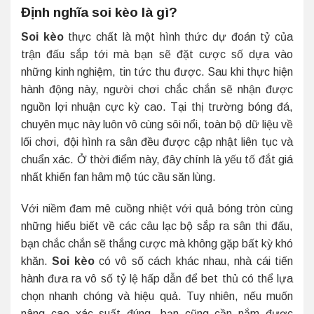
Định nghĩa soi kèo là gì?
Soi kèo
thực chất là một hình thức dự đoán tỷ của
trận đấu sắp tới mà bạn sẽ đặt cược số dựa vào
những kinh nghiệm, tin tức thu được. Sau khi thực hiện
hành động này, người chơi chắc chắn sẽ nhận được
nguồn lợi nhuận cực kỳ cao. Tại thị trường bóng đá,
chuyên mục này luôn vô cùng sôi nổi, toàn bộ dữ liệu về
lối chơi, đội hình ra sân đều được cập nhật liên tục và
chuẩn xác. Ở thời điểm này, đây chính là yếu tố đắt giá
nhất khiến fan hâm mộ túc cầu săn lùng.
Với niềm đam mê cuồng nhiệt với quả bóng tròn cùng
những hiểu biết về các câu lạc bộ sắp ra sân thi đấu,
bạn chắc chắn sẽ thắng cược mà không gặp bất kỳ khó
khăn.
Soi kèo
có vô số cách khác nhau, nhà cái tiến
hành đưa ra vô số tỷ lệ hấp dẫn để bet thủ có thể lựa
chọn nhanh chóng và hiệu quả. Tuy nhiên, nếu muốn
nâng cao xác suất đúng, bạn cũng cần nắm được