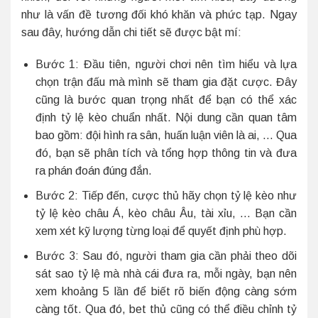
như là vấn đề tương đối khó khăn và phức tạp. Ngay
sau đây, hướng dẫn chi tiết sẽ được bật mí:
Bước 1: Đầu tiên, người chơi nên tìm hiểu và lựa
chọn trận đấu mà mình sẽ tham gia đặt cược. Đây
cũng là bước quan trọng nhất để bạn có thể xác
định tỷ lệ kèo chuẩn nhất. Nội dung cần quan tâm
bao gồm: đội hình ra sân, huấn luận viên là ai, … Qua
đó, bạn sẽ phân tích và tổng hợp thông tin và đưa
ra phán đoán đúng đắn.
Bước 2: Tiếp đến, cược thủ hãy chọn tỷ lệ kèo như
tỷ lệ kèo châu Á, kèo châu Âu, tài xỉu, … Bạn cần
xem xét kỹ lượng từng loại để quyết định phù hợp.
Bước 3: Sau đó, người tham gia cần phải theo dõi
sát sao tỷ lệ mà nhà cái đưa ra, mỗi ngày, bạn nên
xem khoảng 5 lần để biết rõ biến động càng sớm
càng tốt. Qua đó, bet thủ cũng có thể điều chỉnh tỷ