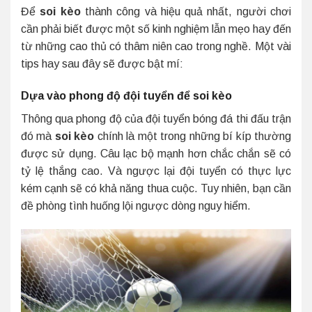
Để
soi kèo
thành công và hiệu quả nhất, người chơi
cần phải biết được một số kinh nghiệm lẫn mẹo hay đến
từ những cao thủ có thâm niên cao trong nghề. Một vài
tips hay sau đây sẽ được bật mí:
Dựa vào phong độ đội tuyển để soi kèo
Thông qua phong độ của đội tuyển bóng đá thi đấu trận
đó mà
soi kèo
chính là một trong những bí kíp thường
được sử dụng. Câu lạc bộ mạnh hơn chắc chắn sẽ có
tỷ lệ thắng cao. Và ngược lại đội tuyển có thực lực
kém cạnh sẽ có khả năng thua cuộc. Tuy nhiên, bạn cần
đề phòng tình huống lội ngược dòng nguy hiểm.